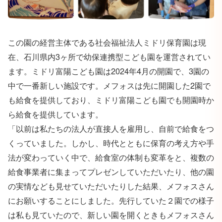
この園の経営主体である社会福祉法人ミドリ保育園は現
在、石川県内3ヶ所で幼保連携型こども園を運営されてい
ます。ミドリ富陽こども園は2024年4月の開園で、3園の
中で一番新しい施設です。メフォスは先に開園した2園で
も給食を提供しており、ミドリ富陽こども園でも開園時か
ら給食を提供しています。
「以前は私たちの法人が直接人を雇用し、自前で給食をつ
くっていました。しかし、時代とともに保育の考え方や手
法が変わっていく中で、給食室の体制も変革をと、複数の
給食事業者に集まってプレゼンしていただいたり、他の園
の実情なども見せていただいたりした結果、メフォスさん
にお願いすることにしました。先行していた２園での様子
は私も見ていたので、新しい園を開くときもメフォスさん