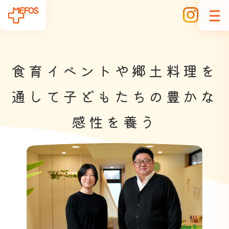
食
育
イ
ベ
ン
ト
や
郷
土
料
理
を
通
し
て
子
ど
も
た
ち
の
豊
か
な
感
性
を
養
う