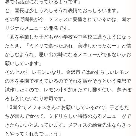
界でも話題になっているようです」
と、園長は少しうれしそうな表情でおっしゃいます。
その塚野園長が今、メフォスに要望されているのは、園オ
リジナルメニューの開発です。
「園を卒業した子どもが小学校や中学校に通うようになっ
たとき、『ミドリで食べたあれ、美味しかったなー』と懐
かしむような、思い出の味になるメニューができないかお
願いしています」
その1つが、レモンいなり。金沢市ではめずらしいレモン
の木を各園で植えているのでそれを活かそうという発想で
試作したもので、レモン汁を加えたすし酢を使い、鶏そぼ
ろも入れたいなり寿司です。
「3園全てメフォスさんにお願いしているので、子どもた
ちが喜んで食べて、ミドリらしい特徴のあるメニューがで
きたらいいと思っています。メフォスの給食先生ならきっ
とやってくれるでしょう」