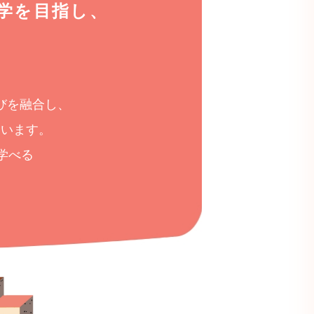
学を目指し、
。
びを融合し、
ています。
学べる
。