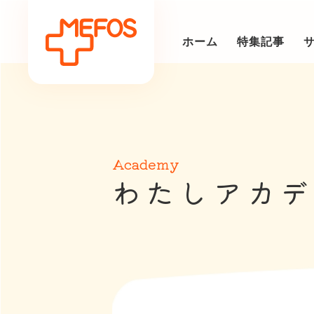
ホーム
特集記事
Academy
わ
た
し
ア
カ
デ