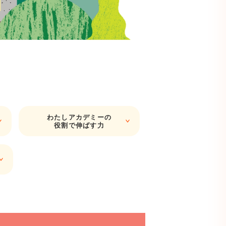
わたしアカデミー
の
役割で伸ばす力