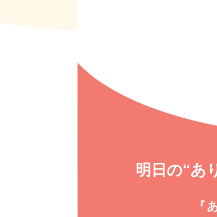
明日の“あ
『