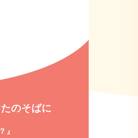
なたのそばに
？』