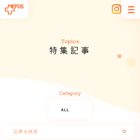
Topics
特
集
記
事
Category
ALL