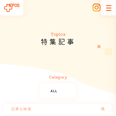
Topics
特
集
記
事
Category
ALL