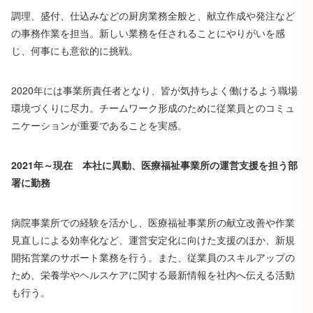
調理、盛付、仕込みなどの厨房業務全般と、献立作成や発注など
の事務作業を担当。新しい業務を任されることにやりがいを感
じ、何事にも意欲的に挑戦。
2020年には事業所責任者となり、皆が気持ちよく働けるよう職場
環境づくりに尽力。チームワーク形成のために従業員とのコミュ
ニケーションが重要であることを実感。
2021年～現在 本社に異動、医療福祉事業所の運営支援を担う部
署に勤務
病院事業所での経験を活かし、医療福祉事業所の
献立
改善
や
作業
見直しによる効率化
など
、
運営安定化に向けた
支援
のほか
、新規
開拓営業のサポート業務を行う。また、従業員のスキルアップの
ため、栄養学やヘルスケアに関する最新情報を社内へ伝える活動
も行う。