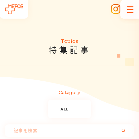
Topics
特
集
記
事
Category
ALL