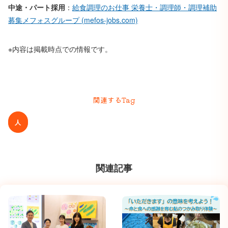
中途・パート採用
：
給食調理のお仕事 栄養士・調理師・調理補助
募集メフォスグループ (mefos-jobs.com)
※内容は掲載時点での情報です。
関連するTag
人
関連記事