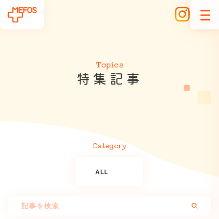
Topics
特
集
記
事
Category
ALL