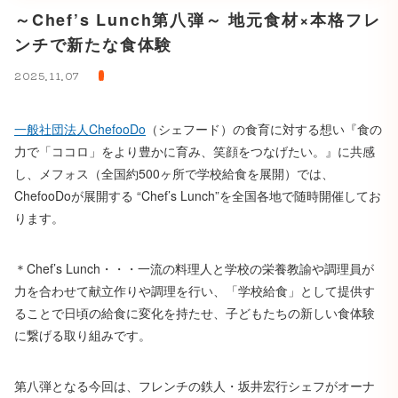
～Chef’s Lunch第八弾～ 地元食材×本格フレ
ンチで新たな食体験
2025.11.07
一般社団法人ChefooDo
（シェフード）の食育に対する想い『食の
力で「ココロ」をより豊かに育み、笑顔をつなげたい。』に共感
し、メフォス（全国約500ヶ所で学校給食を展開）では、
ChefooDoが展開する “Chef’s Lunch”を全国各地で随時開催してお
ります。
＊Chef’s Lunch・・・一流の料理人と学校の栄養教諭や調理員が
力を合わせて献立作りや調理を行い、「学校給食」として提供す
ることで日頃の給食に変化を持たせ、子どもたちの新しい食体験
に繋げる取り組みです。
第八弾となる今回は、フレンチの鉄人・坂井宏行シェフがオーナ