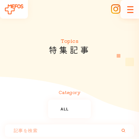
Topics
特
集
記
事
Category
ALL