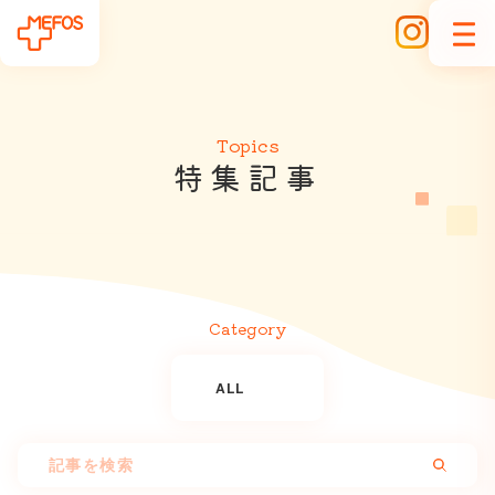
Topics
特
集
記
事
Category
ALL