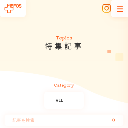
Topics
特
集
記
事
Category
ALL