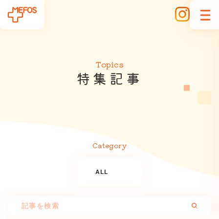
Topics
特
集
記
事
Category
ALL