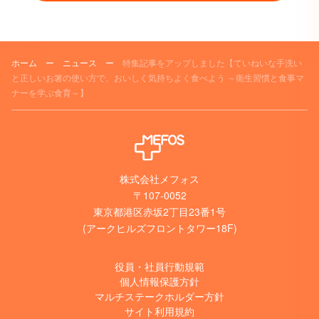
ホーム
ー
ニュース
ー
特集記事をアップしました【ていねいな手洗い
と正しいお箸の使い方で、おいしく気持ちよく食べよう ～衛生習慣と食事マ
ナーを学ぶ食育～】
株式会社メフォス
〒107-0052
東京都港区赤坂2丁目23番1号
(アークヒルズフロントタワー18F)
役員・社員行動規範
個人情報保護方針
マルチステークホルダー方針
サイト利用規約