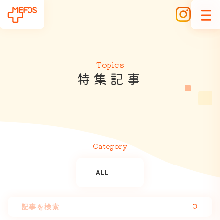
Topics
特
集
記
事
Category
ALL