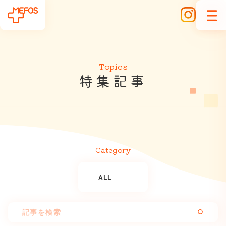
Topics
特
集
記
事
Category
ALL