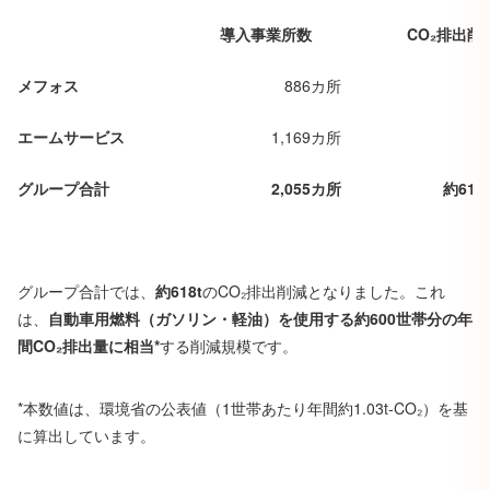
導入事業所数
CO₂
排出削
メフォス
886カ所
エームサービス
1,169カ所
グループ合計
2,055
カ所
約618t
グループ合計では、
約618t
のCO₂排出削減となりました。これ
は、
自動車用燃料（ガソリン・軽油）を使用する約600世帯分の年
間CO₂排出量に相当*
する削減規模です。
*本数値は、環境省の公表値（1世帯あたり年間約1.03t-CO₂）を基
に算出しています。