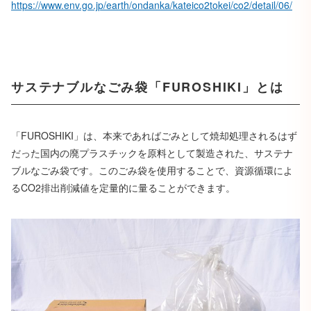
https://www.env.go.jp/earth/ondanka/kateico2tokei/co2/detail/06/
サステナブルなごみ袋「FUROSHIKI」とは
「FUROSHIKI」は、本来であればごみとして焼却処理されるはず
だった国内の廃プラスチックを原料として製造された、サステナ
ブルなごみ袋です。このごみ袋を使用することで、資源循環によ
るCO2排出削減値を定量的に量ることができます。